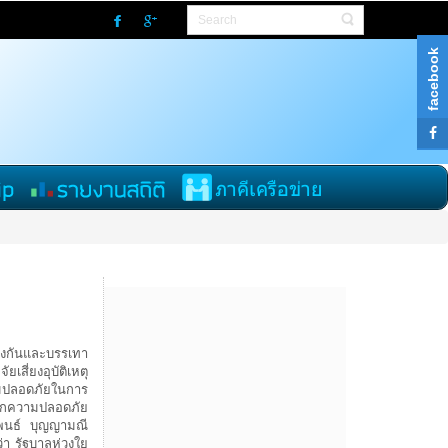
ับสนุนการสร้างเสริมสุขภาพ (สสส.) ---------- ตั้งสติ..ก่อนสตาร์ท ----------- ลดเร็ว 
facebook
องกันและบรรเทา
สี่ยงอุบัติเหตุ
วามปลอดภัยในการ
นึกความปลอดภัย
ิพนธ์ บุญญามณี
่า รัฐบาลห่วงใย