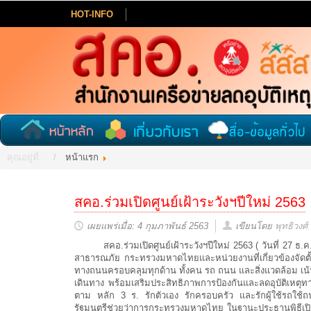
HOT-INFO
คุณอยู่ที่:
หน้าแรก
สคอ.ร่วมเปิดศูนย์เฝ้าระวังฯปีใหม่ 2563
เผยแพร่เมื่อ: 4 กุมภาพันธ์ 2563
เขียนโดย
พุทธิวงศ์
สคอ.ร่วมเปิดศูนย์เฝ้าระวังฯปีใหม่ 2563 ( วันที่ 27 ธ
สาธารณภัย กระทรวงมหาดไทยและหน่วยงานที่เกี่ยวข้องจัดตั้งศ
ทางถนนครอบคลุมทุกด้าน ทั้งคน รถ ถนน และสิ่งแวดล้อม เน้นจ
เดินทาง พร้อมเสริมประสิทธิภาพการป้องกันและลดอุบัติเหตุ
ตาม หลัก 3 ร. รักตัวเอง รักครอบครัว และรักผู้ใช้รถใช้
รัฐมนตรีช่วยว่าการกระทรวงมหาดไทย ในฐานะประธานพิธีเปิดศ