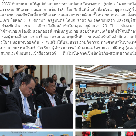
 2563ได้มอบหมายให้ศูนย์อำนวยการความปลอดภัยทางถนน (ศปถ.) โดยกรมป้อ
การลดอุบัติเหตุทางถนนอย่างเต็มกำลัง โดยยึดพื้นที่เป็นตัวตั้ง (Area approach)
นมาตรการลดปัจจัยเสี่ยงอุบัติเหตุทางถนนอย่างรอบด้าน ทั้งคน รถ ถนน และสิ่งแว
ภายใต้หลัก 3 ร. ของนายกรัฐมนตรี ได้แก่ รักตัวเอง รักครอบครัว และรักผู้ใช
่างเข้มข้น เช่น - เฝ้าระวังดื่มแล้วขับในกลุ่มอายุต่ำกว่า 20 ปี - เข้มงวด
้าจำหน่ายเครื่องดื่มแอลกอฮอล์ ฝ่าฝืนกฎหมาย แอบจำหน่ายเครื่องดื่มให้กับเด็กอาย
่งต่อผู้บาดเจ็บอย่างรวดเร็วและครอบคลุมทุกพื้นที่ - รณรงค์สร้างจิตสำนึกคว
ช้รถใช้ถนนอย่างปลอดภัย - ส่งเสริมให้ประชาชนร่วมกิจกรรมทางศาสนาในช่วงเทศ
นำโดย นายพรหมมินทร์ กัณธิยะ ผู้อำนวยการสำนักงานเครือข่ายลดอุบัติเหตุ (สคอ)
เยาวชนรณรงค์มอบกระเช้าสื่อรณรงค์ ดื่มไม่ขับ-คาดเข็มขัดนิรภัย-สวมหมวกกัน