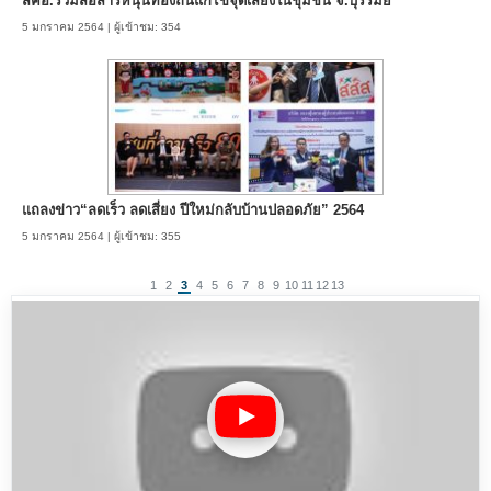
สคอ.ร่วมสื่อสารหนุนท้องถิ่นแก้ไขจุดเสี่ยงในชุมชน จ.บุรีรัมย์
5 มกราคม 2564 | ผู้เข้าชม: 354
แถลงข่าว“ลดเร็ว ลดเสี่ยง ปีใหม่กลับบ้านปลอดภัย” 2564
5 มกราคม 2564 | ผู้เข้าชม: 355
1
2
3
4
5
6
7
8
9
10
11
12
13