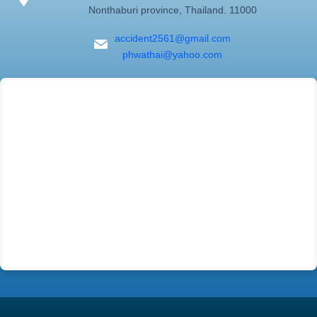
Nonthaburi province, Thailand. 11000
accident2561@gmail.com
phwathai@yahoo.com